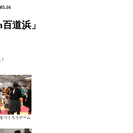
.16
n百道浜」
～
た！
をつくろうゲーム