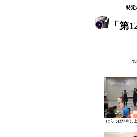
特定
「第1
第
はらっぱSUNに