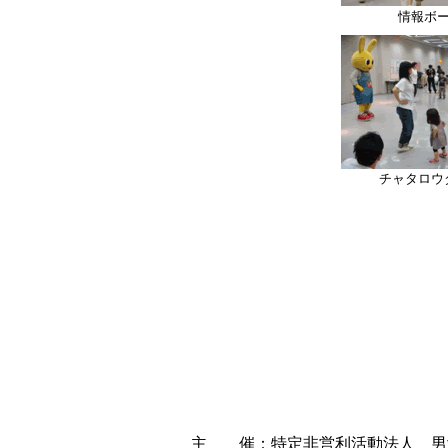
情報ボ
チャタロウ
主 催：特定非営利活動法人 男